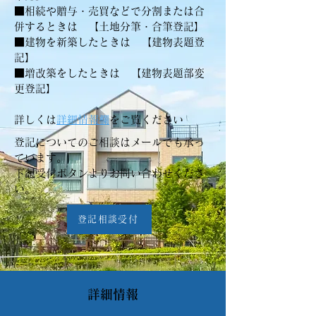
■相続や贈与・売買などで分割または合
併するときは 【土地分筆・合筆登記】
■建物を新築したときは 【建物表題登
記】
■増改築をしたときは 【建物表題部変
更登記】
​詳しくは
詳細情報欄
をご覧ください
​登記についてのご相談はメールでも承っ
ています。
​下記受付ボタンよりお問い合わせくださ
い。
登記相談受付
詳細情報