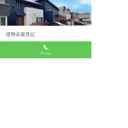
建物表題登記
建物を新築したときは・・・
建物を建てた時は1ヶ月以内に“表題登
Phone
記”の申請をしなければなりません。
新築の表題登記をしなければ、所有権の
保存登記や抵当権の設定もできません。
建物表題部変更登記
増改築をしたときは・・・
増改築などで所在や構造・床面積等に変
更が生じたときは、表題部変更登記をし
ましょう。
建物の所在、種類、構造、床面積などが
変わりますから、登記簿と現況を一致さ